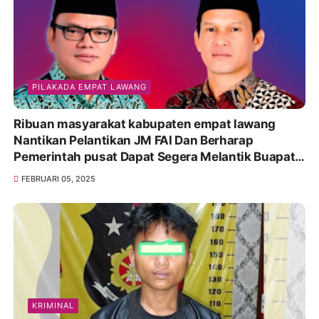
PILAKADA EMPAT LAWANG
Ribuan masyarakat kabupaten empat lawang
Nantikan Pelantikan JM FAI Dan Berharap
Pemerintah pusat Dapat Segera Melantik Buapati
dan Wakil bupati pilihan Rakyat,
FEBRUARI 05, 2025
KRIMINAL