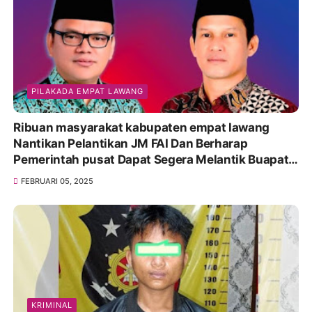
PILAKADA EMPAT LAWANG
Ribuan masyarakat kabupaten empat lawang
Nantikan Pelantikan JM FAI Dan Berharap
Pemerintah pusat Dapat Segera Melantik Buapati
dan Wakil bupati pilihan Rakyat,
FEBRUARI 05, 2025
KRIMINAL