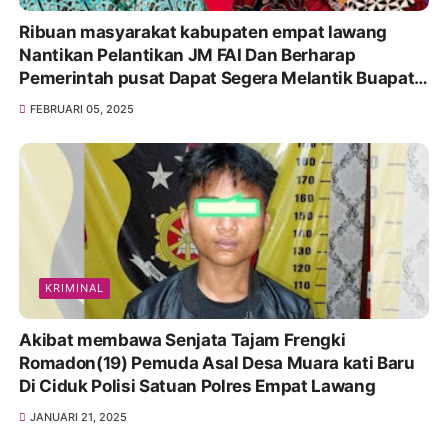
Ribuan masyarakat kabupaten empat lawang
Nantikan Pelantikan JM FAI Dan Berharap
Pemerintah pusat Dapat Segera Melantik Buapati
dan Wakil bupati pilihan Rakyat,
FEBRUARI 05, 2025
KRIMINAL
Akibat membawa Senjata Tajam Frengki
Romadon(19) Pemuda Asal Desa Muara kati Baru
Di Ciduk Polisi Satuan Polres Empat Lawang
JANUARI 21, 2025